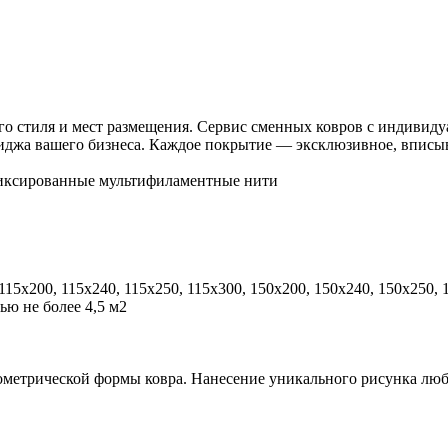
го стиля и мест размещения. Сервис сменных ковров с индиви
джа вашего бизнеса. Каждое покрытие — эксклюзивное, вписыва
иксированные мультифиламентные нити
 115x200, 115x240, 115x250, 115x300, 150x200, 150x240, 150x250,
ю не более 4,5 м2
ометрической формы ковра. Нанесение уникального рисунка лю